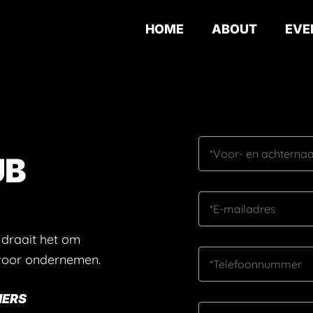
HOME
ABOUT
EVE
UB
 draait het om
 voor ondernemen.
MERS